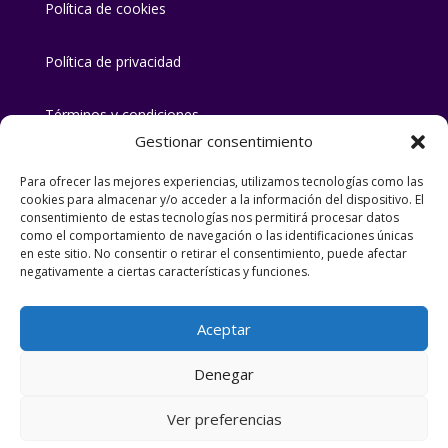
Política de cookies
Política de privacidad
Términos y condiciones
Gestionar consentimiento
Para ofrecer las mejores experiencias, utilizamos tecnologías como las
Número de licencia/registro: CR/CO00242
cookies para almacenar y/o acceder a la información del dispositivo. El
consentimiento de estas tecnologías nos permitirá procesar datos
como el comportamiento de navegación o las identificaciones únicas
Tu casa rural en Priego de Córdoba en la
en este sitio. No consentir o retirar el consentimiento, puede afectar
Subbética Cordobesa
negativamente a ciertas características y funciones.
© Casa rural «Lirio rural» |
Aceptar
Denegar
2026
Ver preferencias
Diseña:
Argamasa