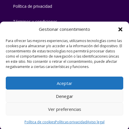
Política de privacidad
Términos y condiciones
Gestionar consentimiento
Para ofrecer las mejores experiencias, utilizamos tecnologías como las
Número de licencia/registro: CR/CO00242
cookies para almacenar y/o acceder a la información del dispositivo. El
consentimiento de estas tecnologías nos permitirá procesar datos
como el comportamiento de navegación o las identificaciones únicas
Tu casa rural en Priego de Córdoba en la
en este sitio. No consentir o retirar el consentimiento, puede afectar
Subbética Cordobesa
negativamente a ciertas características y funciones.
© Casa rural «Lirio rural» |
Aceptar
Denegar
2026
Ver preferencias
Diseña:
Argamasa
Política de cookies
Políticas privacidad
Aviso legal