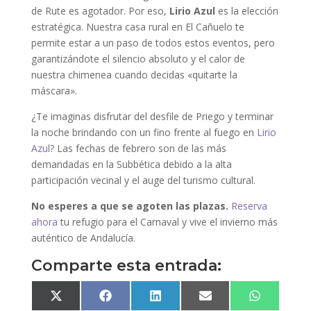
de Rute es agotador. Por eso,
Lirio Azul
es la elección
estratégica. Nuestra casa rural en El Cañuelo te
permite estar a un paso de todos estos eventos, pero
garantizándote el silencio absoluto y el calor de
nuestra chimenea cuando decidas «quitarte la
máscara».
¿Te imaginas disfrutar del desfile de Priego y terminar
la noche brindando con un fino frente al fuego en
Lirio
Azul
? Las fechas de febrero son de las más
demandadas en la Subbética debido a la alta
participación vecinal y el auge del turismo cultural.
No esperes a que se agoten las plazas.
Reserva
ahora
tu refugio para el Carnaval y vive el invierno más
auténtico de Andalucía.
Comparte esta entrada:
Compartir
Compartir
Compartir
Compartir
Compartir
en
en
en
en
en