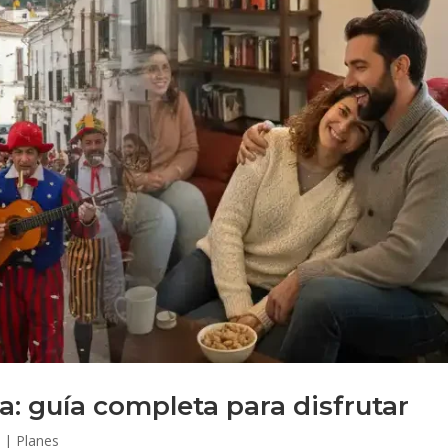
a: guía completa para disfrutar
6
|
Planes