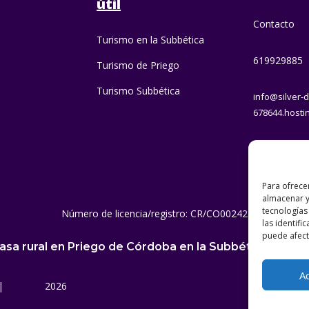
útil
Contacto
Turismo en la Subbética
619929885
Turismo de Priego
Turismo Subbética
info@silver-d
678644.hosti
Para ofrece
almacenar y
tecnologías
Número de licencia/registro: CR/CO00242
las identifi
puede afecta
asa rural en Priego de Córdoba en la Subbética Cord
A
|
2026