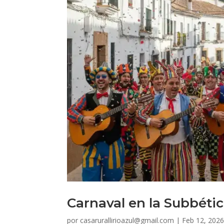
Carnaval en la Subbétic
por
casarurallirioazul@gmail.com
|
Feb 12, 202