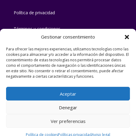
Política de privacidad
Términos y condiciones
Gestionar consentimiento
Para ofrecer las mejores experiencias, utilizamos tecnologías como las
Número de licencia/registro: CR/CO00242
cookies para almacenar y/o acceder a la información del dispositivo. El
consentimiento de estas tecnologías nos permitirá procesar datos
como el comportamiento de navegación o las identificaciones únicas
Tu casa rural en Priego de Córdoba en la
en este sitio. No consentir o retirar el consentimiento, puede afectar
Subbética Cordobesa
negativamente a ciertas características y funciones.
© Casa rural «Lirio rural» |
Aceptar
Denegar
2026
Ver preferencias
Diseña:
Argamasa
Política de cookies
Políticas privacidad
Aviso legal